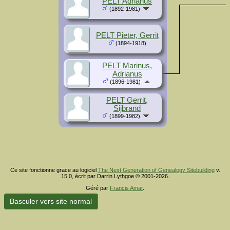
PELT Adrianus
(1892-1981)
PELT Pieter, Gerrit
(1894-1918)
PELT Marinus,
Adrianus
(1896-1981)
PELT Gerrit,
Sijbrand
(1899-1982)
Ce site fonctionne grace au logiciel
The Next Generation of Genealogy Sitebuilding
v.
15.0, écrit par Darrin Lythgoe © 2001-2026.
Géré par
Francis Amar
.
Basculer vers site normal