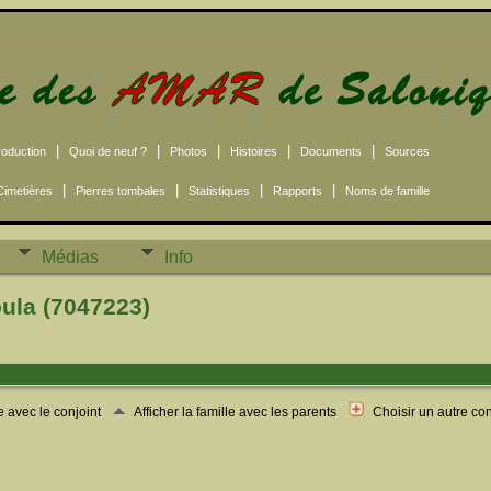
|
|
|
|
|
roduction
Quoi de neuf ?
Photos
Histoires
Documents
Sources
|
|
|
|
Cimetières
Pierres tombales
Statistiques
Rapports
Noms de famille
Médias
Info
ula (7047223)
le avec le conjoint
Afficher la famille avec les parents
Choisir un autre co