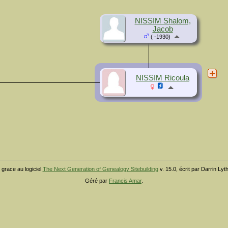
NISSIM Shalom,
Jacob
( -1930)
NISSIM Ricoula
 grace au logiciel
The Next Generation of Genealogy Sitebuilding
v. 15.0, écrit par Darrin Ly
Géré par
Francis Amar
.