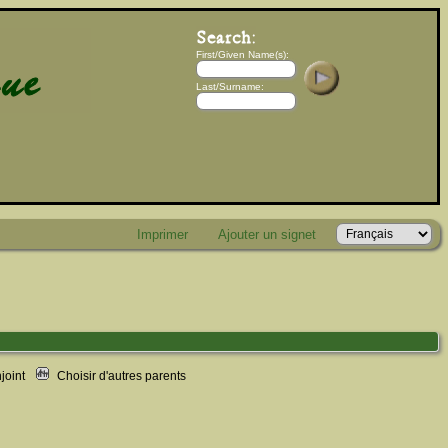
First/Given Name(s):
Last/Surname:
Imprimer
Ajouter un signet
njoint
Choisir d'autres parents