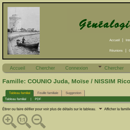
|
Accueil
Int
|
Réunions
Accueil
Chercher
Connexion
Chercher
Famille: COUNIO Juda, Moïse / NISSIM Rico
Tableau familial
Feuille familiale
Suggestion
Tableau familial
|
PDF
Étirer ou faire défiler pour voir plus de détails sur le tableau.
Afficher la famil