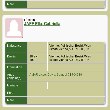
Mère
Féminin
JAFF Ella, Gabriella
Naissance
Vienne,,Politischer Bezirk Wien
(stadt),Vienna,AUTRICHE,
Décès
28 avr
Vienne,,Politischer Bezirk Wien
1922
(stadt),Vienna,AUTRICHE,
Inhumation
Autre
AMAR Licco, David, Samuel ?
|
704939
conjoint(e)
Mariage
Père
Mère