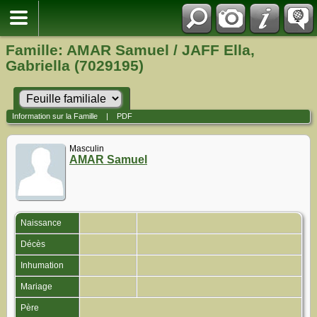
Famille: AMAR Samuel / JAFF Ella,
Gabriella (7029195)
Information sur la Famille
|
PDF
Masculin
AMAR Samuel
Naissance
Décès
Inhumation
Mariage
Père