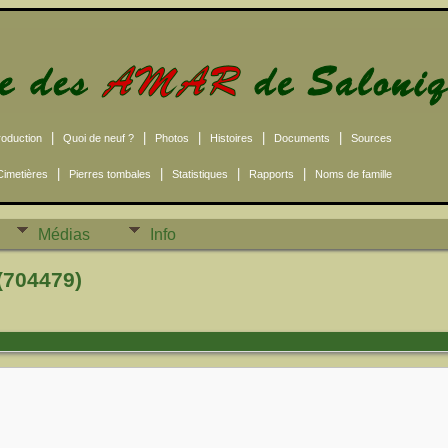
|
|
|
|
|
roduction
Quoi de neuf ?
Photos
Histoires
Documents
Sources
|
|
|
|
Cimetières
Pierres tombales
Statistiques
Rapports
Noms de famille
Médias
Info
(704479)