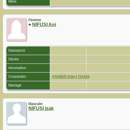
Mère
Féminin
+
NIFUSI Ani
Naissance
Décès
Inhumation
Conjoint(e)
KANBER Edip
|
704484
Mariage
Masculin
NIFUSI Izak