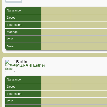
Naissance
Décès
Inhumation
Mariage
Père
Mère
Féminin
MIZRAHI Esther
Naissance
Décès
Inhumation
Père