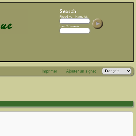
First/Given Name(s):
Last/Surname:
Imprimer
Ajouter un signet