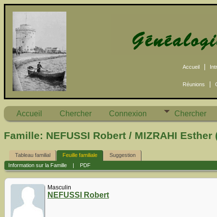
|
Accueil
Int
|
Réunions
Accueil
Chercher
Connexion
Chercher
Famille: NEFUSSI Robert / MIZRAHI Esther 
Tableau familial
Feuille familiale
Suggestion
Information sur la Famille
|
PDF
Masculin
NEFUSSI Robert