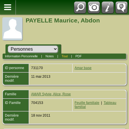
PAYELLE Maurice, Abdon
Information Personnelle
|
Notes
|
Tout
|
PDF
ID personne
731170
Amar base
Dernière
11 mai 2013
modif.
Famille
AMAR Sylvie, Alice, Rose
ID Famille
704153
Feuille familiale
|
Tableau
familial
Dernière
18 nov 2011
modif.