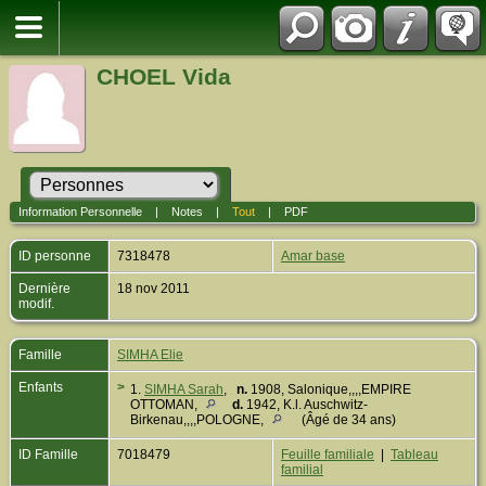
CHOEL Vida
Information Personnelle
|
Notes
|
Tout
|
PDF
ID personne
7318478
Amar base
Dernière
18 nov 2011
modif.
Famille
SIMHA Elie
Enfants
>
1.
SIMHA Sarah
,
n.
1908, Salonique,,,,EMPIRE
OTTOMAN,
d.
1942, K.l. Auschwitz-
Birkenau,,,,POLOGNE,
(Âgé de 34 ans)
ID Famille
7018479
Feuille familiale
|
Tableau
familial