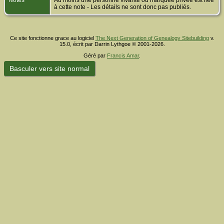
Notes
Au moins une personne vivante ou marquée privée est liée
à cette note - Les détails ne sont donc pas publiés.
Ce site fonctionne grace au logiciel
The Next Generation of Genealogy Sitebuilding
v.
15.0, écrit par Darrin Lythgoe © 2001-2026.
Géré par
Francis Amar
.
Basculer vers site normal