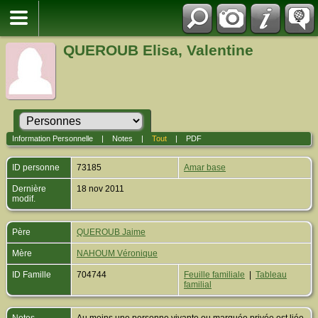
QUEROUB Elisa, Valentine
Information Personnelle
|
Notes
|
Tout
|
PDF
ID personne
73185
Amar base
Dernière
18 nov 2011
modif.
Père
QUEROUB Jaime
Mère
NAHOUM Véronique
ID Famille
704744
Feuille familiale
|
Tableau
familial