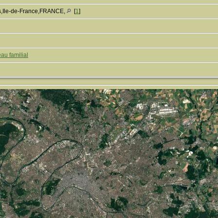
s,Ile-de-France,FRANCE,
[
1
]
au familial