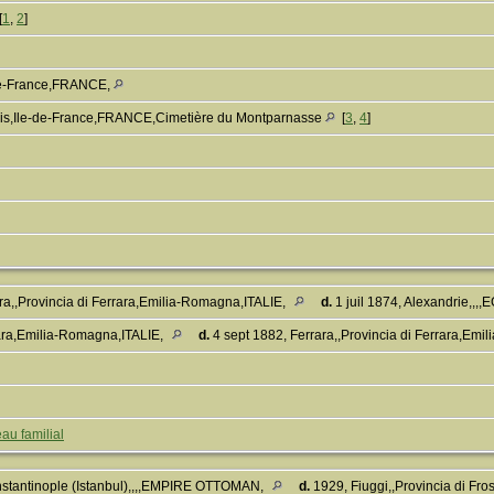
[
1
,
2
]
-de-France,FRANCE,
is,Ile-de-France,FRANCE,Cimetière du Montparnasse
[
3
,
4
]
ara,,Provincia di Ferrara,Emilia-Romagna,ITALIE,
d.
1 juil 1874, Alexandrie,,,
rara,Emilia-Romagna,ITALIE,
d.
4 sept 1882, Ferrara,,Provincia di Ferrara,Em
au familial
stantinople (Istanbul),,,,EMPIRE OTTOMAN,
d.
1929, Fiuggi,,Provincia di Fro