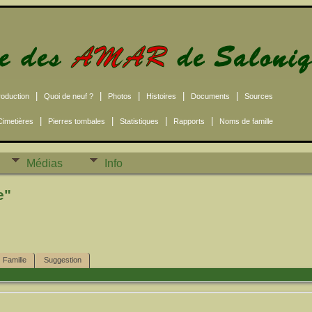
|
|
|
|
|
roduction
Quoi de neuf ?
Photos
Histoires
Documents
Sources
|
|
|
|
Cimetières
Pierres tombales
Statistiques
Rapports
Noms de famille
Médias
Info
e"
Famille
Suggestion