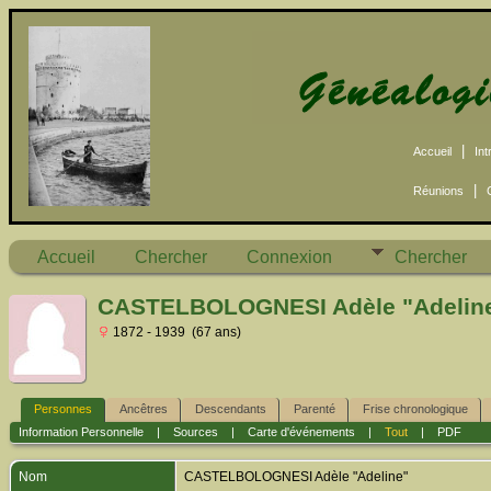
|
Accueil
Int
|
Réunions
Accueil
Chercher
Connexion
Chercher
CASTELBOLOGNESI Adèle "Adelin
1872 - 1939 (67 ans)
Personnes
Ancêtres
Descendants
Parenté
Frise chronologique
Information Personnelle
|
Sources
|
Carte d'événements
|
Tout
|
PDF
Nom
CASTELBOLOGNESI
Adèle "Adeline"