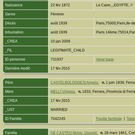
Naissance
22 fév 1872
Le Caire,,,,EGYPTE,
Genre
Féminin
Décès
août 1939
Paris,75000,Paris,Ile
Inhumation
août 1939
Paris 14ème,75014,Par
_CREA
10 jan 2009
_FIL
LEGITIMATE_CHILD
ID personne
731937
Amar base
Dernière modif.
17 fév 2015
Père
CASTELBOLOGNESI Angelo
,
n.
1 juin 1836, Ferr
Mère
MELLI Virginia
,
n.
1833, Ferrara,,Provincia di Fer
_CREA
17 fév 2015
_UST
MARRIED
ID Famille
7042245
Feuille familiale
|
Table
Famille
DE CASTRO Moïse, Oswald
,
n.
28 mars 1861, Con