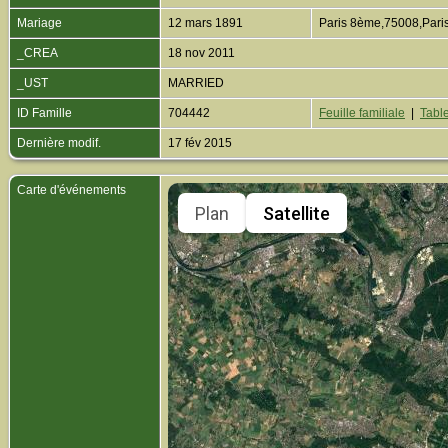
Mariage
12 mars 1891
Paris 8ème,75008,Pari
_CREA
18 nov 2011
_UST
MARRIED
ID Famille
704442
Feuille familiale
|
Table
Dernière modif.
17 fév 2015
Carte d'événements
Plan
Satellite