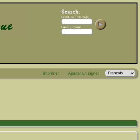
First/Given Name(s):
Last/Surname:
Imprimer
Ajouter un signet