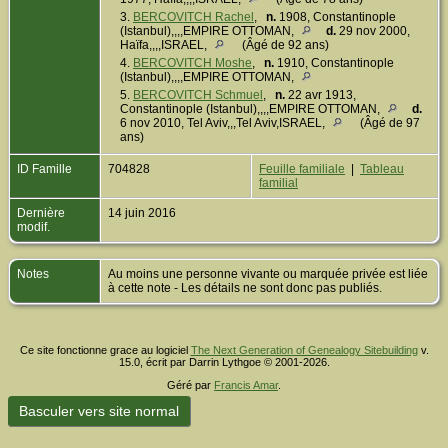
3.
BERCOVITCH Rachel
,
n.
1908, Constantinople
(Istanbul),,,,EMPIRE OTTOMAN,
d.
29 nov 2000,
Haïfa,,,,ISRAEL,
(Âgé de 92 ans)
4.
BERCOVITCH Moshe
,
n.
1910, Constantinople
(Istanbul),,,,EMPIRE OTTOMAN,
5.
BERCOVITCH Schmuel
,
n.
22 avr 1913,
Constantinople (Istanbul),,,,EMPIRE OTTOMAN,
d.
6 nov 2010, Tel Aviv,,,Tel Aviv,ISRAEL,
(Âgé de 97
ans)
ID Famille
704828
Feuille familiale
|
Tableau
familial
Dernière
14 juin 2016
modif.
Notes
Au moins une personne vivante ou marquée privée est liée
à cette note - Les détails ne sont donc pas publiés.
Ce site fonctionne grace au logiciel
The Next Generation of Genealogy Sitebuilding
v.
15.0, écrit par Darrin Lythgoe © 2001-2026.
Géré par
Francis Amar
.
Basculer vers site normal