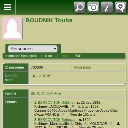
BOUDNIK Touba
Information Personnelle
|
Notes
|
Tout
|
PDF
ID personne
733006
Amar base
Dernière
14 juin 2016
modif.
Famille
BERCOVITCH Arye
Enfants
+
1.
BERCOVITCH Goldine
,
n.
25 déc 1896,
Kichinev,,,,MOLDAVIE,
d.
1 jan 1998,
Cannes,06400,Alpes-Maritimes,Provence-Alpes-Côte
d'Azur,FRANCE,
(Âgé de 101 ans)
2.
BERCOVITCH Rebecca
,
n.
1899,
Kishinev,,,Municipalité de Chișinău,MOLDAVIE,
d.
1977, Haïfa,,,,ISRAEL,
(Âgé de 78 ans)