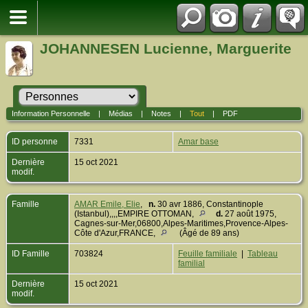
JOHANNESEN Lucienne, Marguerite
Information Personnelle
|
Médias
|
Notes
|
Tout
|
PDF
ID personne
7331
Amar base
Dernière
15 oct 2021
modif.
Famille
AMAR Emile, Elie
,
n.
30 avr 1886, Constantinople
(Istanbul),,,,EMPIRE OTTOMAN,
d.
27 août 1975,
Cagnes-sur-Mer,06800,Alpes-Maritimes,Provence-Alpes-
Côte d'Azur,FRANCE,
(Âgé de 89 ans)
ID Famille
703824
Feuille familiale
|
Tableau
familial
Dernière
15 oct 2021
modif.