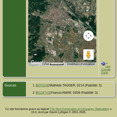
=
5 km
Conditions d'utilisation
Lien
Données cartographiques
Google
Earth
Sources
[
835504
] Mathilde TAGGER, 0214 (Fiabilité: 3).
[
8328743
] Francis AMAR, 0359 (Fiabilité: 3).
Ce site fonctionne grace au logiciel
The Next Generation of Genealogy Sitebuilding
v.
15.0, écrit par Darrin Lythgoe © 2001-2026.