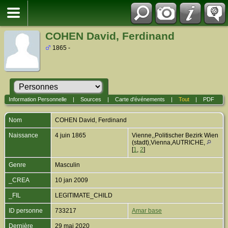
COHEN David, Ferdinand
1865 -
Information Personnelle
|
Sources
|
Carte d'événements
|
Tout
|
PDF
Nom
COHEN
David, Ferdinand
Naissance
4 juin 1865
Vienne,,Politischer Bezirk Wien
(stadt),Vienna,AUTRICHE,
[
1
,
2
]
Genre
Masculin
_CREA
10 jan 2009
_FIL
LEGITIMATE_CHILD
ID personne
733217
Amar base
Dernière
29 mai 2020