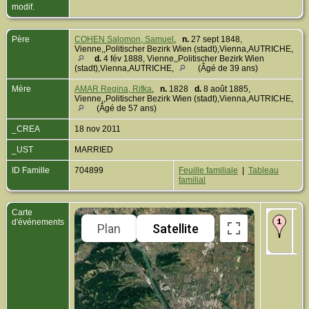
modif.
Père
COHEN Salomon, Samuel
,
n.
27 sept 1848,
Vienne,,Politischer Bezirk Wien (stadt),Vienna,AUTRICHE,
d.
4 fév 1888, Vienne,,Politischer Bezirk Wien
(stadt),Vienna,AUTRICHE,
(Âgé de 39 ans)
Mère
AMAR Regina, Rifka
,
n.
1828
d.
8 août 1885,
Vienne,,Politischer Bezirk Wien (stadt),Vienna,AUTRICHE,
(Âgé de 57 ans)
_CREA
18 nov 2011
_UST
MARRIED
ID Famille
704899
Feuille familiale
|
Tableau
familial
Carte
Na
d'événements
Plan
Satellite
Vie
Wi
(s