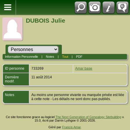
DUBOIS Julie
Information Personnelle
|
Notes
|
Tout
|
PDF
ID personne
733269
Amar base
Dernière
11 août 2014
modif.
Notes
Au moins une personne vivante ou marquée privée est liée
à cette note - Les détails ne sont donc pas publiés.
Ce site fonctionne grace au logiciel
The Next Generation of Genealogy Sitebuilding
v.
15.0, écrit par Darrin Lythgoe © 2001-2026.
Géré par
Francis Amar
.