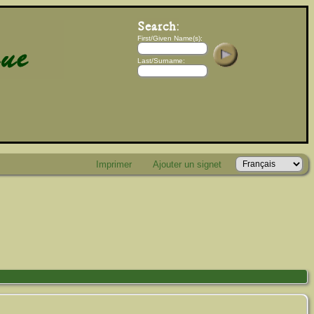
First/Given Name(s):
Last/Surname:
Imprimer
Ajouter un signet