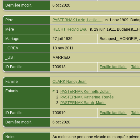
Dernière modif.
6 oct 2020
Père
PASTERNAK Lazlo, Leslie L.
,
n.
1 nov 1909, Buda
Mère
HECHT Hedvig Éva
,
n.
29 juin 1911, Budapest,,,
Mariage
27 juil 1939
Budapest,,,,HONGRIE,
_CREA
18 nov 2011
_UST
MARRIED
ID Famille
703918
Feuille familiale
|
Table
Famille
CLARK Nancy Jean
Enfants
>
1.
PASTERNAK Kenneth, Zoltan
2.
PASTERNAK Katherine, Renée
3.
PASTERNAK Sarah, Marie
ID Famille
703919
Feuille familiale
|
Table
Dernière modif.
6 oct 2020
Notes
Au moins une personne vivante ou marquée privée est