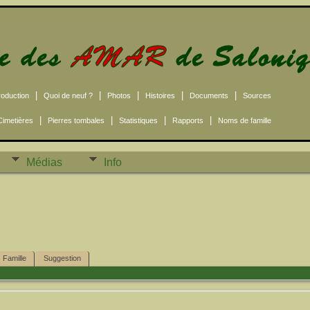
|
|
|
|
|
roduction
Quoi de neuf ?
Photos
Histoires
Documents
Sources
|
|
|
|
Cimetières
Pierres tombales
Statistiques
Rapports
Noms de famille
Médias
Info
Famille
Suggestion