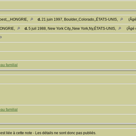
pest,,,,HONGRIE,
d.
21 juin 1997, Boulder,,Colorado,,ÉTATS-UNIS,
(Âgé
,HONGRIE,
d.
5 juil 1988, New York City,,New York,Ny,ÉTATS-UNIS,
(Âgé 
au familial
au familial
 liée à cette note - Les détails ne sont donc pas publiés.