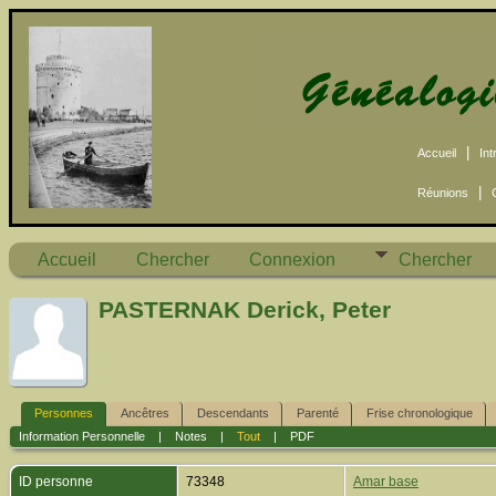
|
Accueil
Int
|
Réunions
Accueil
Chercher
Connexion
Chercher
PASTERNAK Derick, Peter
Personnes
Ancêtres
Descendants
Parenté
Frise chronologique
Information Personnelle
|
Notes
|
Tout
|
PDF
ID personne
73348
Amar base