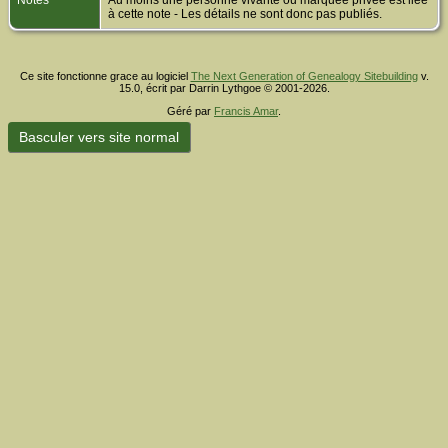
Notes
Au moins une personne vivante ou marquée privée est liée
à cette note - Les détails ne sont donc pas publiés.
Ce site fonctionne grace au logiciel
The Next Generation of Genealogy Sitebuilding
v.
15.0, écrit par Darrin Lythgoe © 2001-2026.
Géré par
Francis Amar
.
Basculer vers site normal