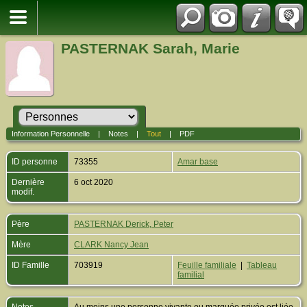
PASTERNAK Sarah, Marie
Information Personnelle
|
Notes
|
Tout
|
PDF
ID personne
73355
Amar base
Dernière
6 oct 2020
modif.
Père
PASTERNAK Derick, Peter
Mère
CLARK Nancy Jean
ID Famille
703919
Feuille familiale
|
Tableau
familial