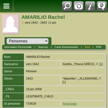
AMARILIO Rachel
vers 1942 - 1943 (1 an)
Information Personnelle
|
Sources
|
Carte d'événements
|
Tout
|
PDF
Nom
AMARILIO
Rachel
Naissance
vers 1942
Xanthe,,,Thrace,GRÈCE,
[
1
]
Genre
Féminin
Décès
1943
*déportée*,,,,ALLEMAGNE,
[
1
]
_CREA
10 jan 2009
_FIL
LEGITIMATE_CHILD
ID personne
733628
Amar base