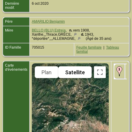
Dernière
6 oct 2020
modif.
Père
AMARILIO Benjamin
Mère
BELLO (BLU) Estreia
,
n.
vers 1908,
Xanthe,,,Thrace,GRÈCE,
d.
1943,
*déportée*,,,,ALLEMAGNE,
(Âgé de 35 ans)
ID Famille
705015
Feuille familiale
|
Tableau
familial
Carte
Na
d'événements
Plan
Satellite
Xa