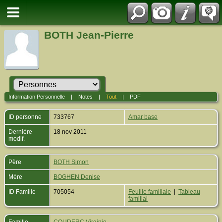
BOTH Jean-Pierre
Information Personnelle
|
Notes
|
Tout
|
PDF
ID personne
733767
Amar base
Dernière
18 nov 2011
modif.
Père
BOTH Simon
Mère
BOGHEN Denise
ID Famille
705054
Feuille familiale
|
Tableau
familial