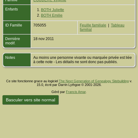
Famille
COUDERC Virginie
Enfants
1.
BOTH Juliette
2.
BOTH Emilie
ID Famille
705055
Feuille familiale
|
Tableau
familial
Dernière
18 nov 2011
modif.
Notes
Au moins une personne vivante ou marquée privée est liée
à cette note - Les détails ne sont donc pas publiés.
Ce site fonctionne grace au logiciel
The Next Generation of Genealogy Sitebuilding
v.
15.0, écrit par Darrin Lythgoe © 2001-2026.
Géré par
Francis Amar
.
Basculer vers site normal