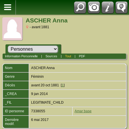
ASCHER Anna
- avant 1881
Information Personnelle
|
Sources
|
Tout
|
PDF
Nom
ASCHER
Anna
Genre
Féminin
Décès
avant 20 oct 1881 [
1
]
_CREA
9 jan 2014
_FIL
LEGITIMATE_CHILD
ID personne
7338055
Amar base
Dernière
6 mai 2017
modif.