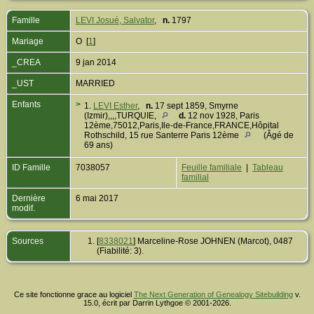
Famille
LEVI Josué, Salvator
,
n.
1797
Mariage
O [
1
]
_CREA
9 jan 2014
_UST
MARRIED
Enfants
>
1.
LEVI Esther
,
n.
17 sept 1859, Smyrne
(Izmir),,,,TURQUIE,
d.
12 nov 1928, Paris
12ème,75012,Paris,Ile-de-France,FRANCE,Hôpital
Rothschild, 15 rue Santerre Paris 12ème
(Âgé de
69 ans)
ID Famille
7038057
Feuille familiale
|
Tableau
familial
Dernière
6 mai 2017
modif.
Sources
[
8338021
] Marceline-Rose JOHNEN (Marcot), 0487
(Fiabilité: 3).
Ce site fonctionne grace au logiciel
The Next Generation of Genealogy Sitebuilding
v.
15.0, écrit par Darrin Lythgoe © 2001-2026.