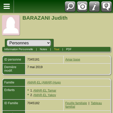
BARAZANI Judith
Information Personnelle
|
Notes
|
Tout
|
PDF
ID personne
7345181
Amar base
Dernière
7 mai 2019
modif.
Famille
AMAR-EL (AMAR) Hugo
Enfants
+
1.
AMAR-EL Tamar
+
2.
AMAR-EL Yakov
ID Famille
7045182
Feuille familiale
|
Tableau
familial