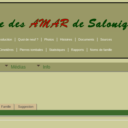
|
|
|
|
|
roduction
Quoi de neuf ?
Photos
Histoires
Documents
Sources
|
|
|
|
Cimetières
Pierres tombales
Statistiques
Rapports
Noms de famille
Médias
Info
Famille
Suggestion