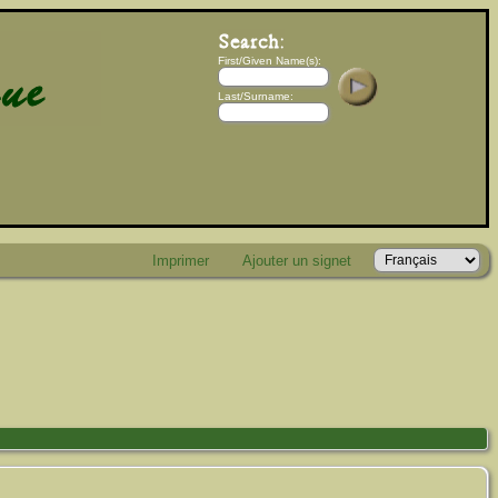
First/Given Name(s):
Last/Surname:
Imprimer
Ajouter un signet