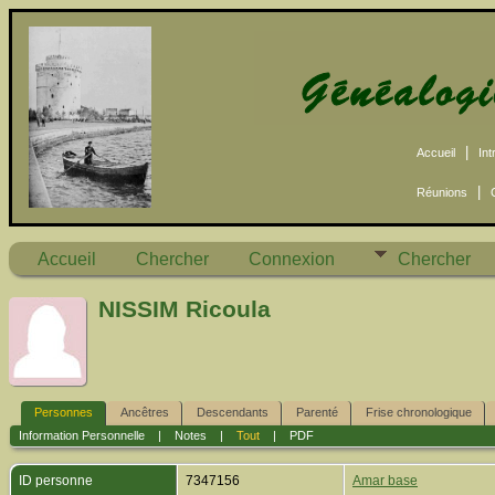
|
Accueil
Int
|
Réunions
Accueil
Chercher
Connexion
Chercher
NISSIM Ricoula
Personnes
Ancêtres
Descendants
Parenté
Frise chronologique
Information Personnelle
|
Notes
|
Tout
|
PDF
ID personne
7347156
Amar base