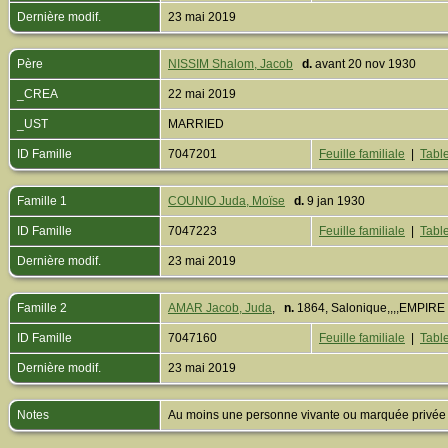
Dernière modif.
23 mai 2019
Père
NISSIM Shalom, Jacob
d.
avant 20 nov 1930
_CREA
22 mai 2019
_UST
MARRIED
ID Famille
7047201
Feuille familiale
|
Table
Famille 1
COUNIO Juda, Moïse
d.
9 jan 1930
ID Famille
7047223
Feuille familiale
|
Table
Dernière modif.
23 mai 2019
Famille 2
AMAR Jacob, Juda
,
n.
1864, Salonique,,,,EMPI
ID Famille
7047160
Feuille familiale
|
Table
Dernière modif.
23 mai 2019
Notes
Au moins une personne vivante ou marquée privée est