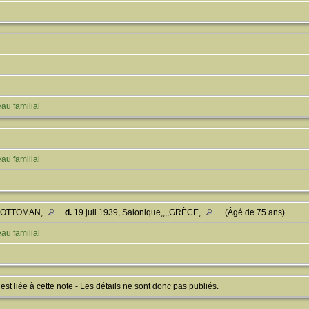
au familial
au familial
RE OTTOMAN,
d.
19 juil 1939, Salonique,,,,GRÈCE,
(Âgé de 75 ans)
au familial
 liée à cette note - Les détails ne sont donc pas publiés.