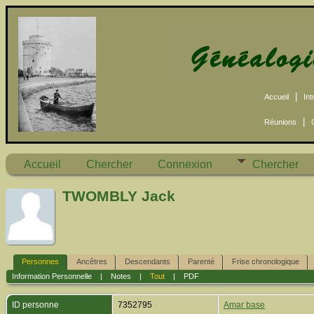
|
Accueil
Int
|
Réunions
Accueil
Chercher
Connexion
Chercher
TWOMBLY Jack
Personnes
Ancêtres
Descendants
Parenté
Frise chronologique
Information Personnelle
|
Notes
|
Tout
|
PDF
ID personne
7352795
Amar base