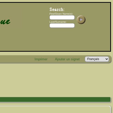
First/Given Name(s):
Last/Surname:
Imprimer
Ajouter un signet