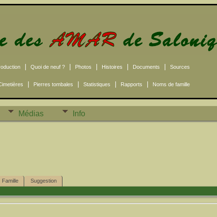
|
|
|
|
|
roduction
Quoi de neuf ?
Photos
Histoires
Documents
Sources
|
|
|
|
Cimetières
Pierres tombales
Statistiques
Rapports
Noms de famille
Médias
Info
Famille
Suggestion