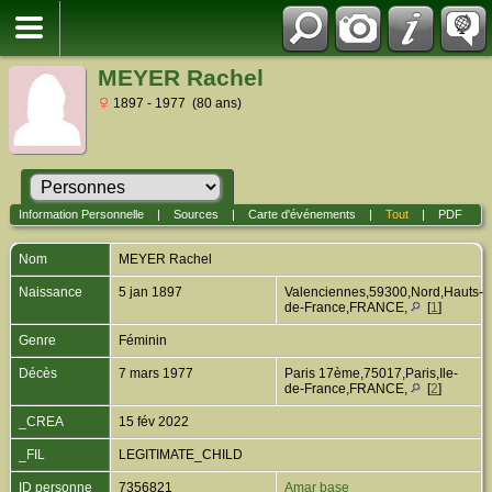
MEYER Rachel
1897 - 1977 (80 ans)
Information Personnelle
|
Sources
|
Carte d'événements
|
Tout
|
PDF
Nom
MEYER
Rachel
Naissance
5 jan 1897
Valenciennes,59300,Nord,Hauts-
de-France,FRANCE,
[
1
]
Genre
Féminin
Décès
7 mars 1977
Paris 17ème,75017,Paris,Ile-
de-France,FRANCE,
[
2
]
_CREA
15 fév 2022
_FIL
LEGITIMATE_CHILD
ID personne
7356821
Amar base