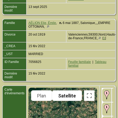
Dernière
13 sept 2025
modif.
Famille
AÉLION Elie, Émile
,
n.
6 mai 1887, Salonique,,,,EMPIRE
OTTOMAN,
Divorce
20 oct 1919
Valenciennes,59300,Nord,Hauts-
de-France,FRANCE,
[
1
]
_CREA
15 fév 2022
_UST
MARRIED
ID Famille
7056825
Feuille familiale
|
Tableau
familial
Dernière
15 fév 2022
modif.
Carte
Na
d'événements
Plan
Satellite
Val
de
Di
Val
de