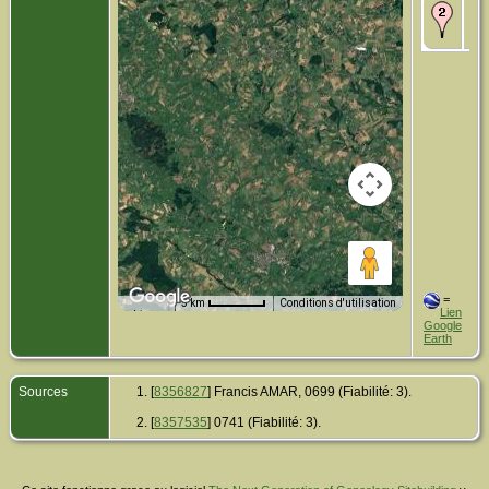
Dé
17è
Fr
=
5 km
Conditions d'utilisation
Lien
Données cartographiques
Google
Earth
Sources
[
8356827
] Francis AMAR, 0699 (Fiabilité: 3).
[
8357535
] 0741 (Fiabilité: 3).