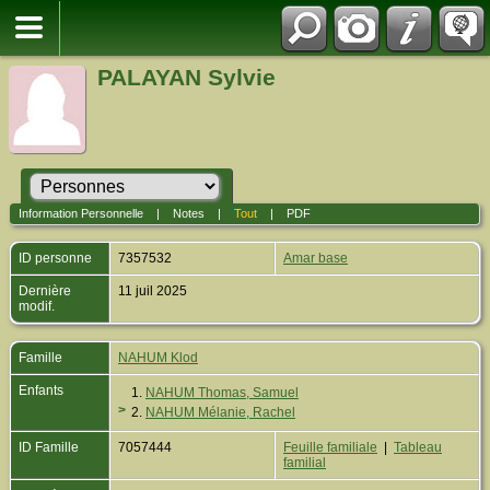
PALAYAN Sylvie
Information Personnelle
|
Notes
|
Tout
|
PDF
ID personne
7357532
Amar base
Dernière
11 juil 2025
modif.
Famille
NAHUM Klod
Enfants
1.
NAHUM Thomas, Samuel
>
2.
NAHUM Mélanie, Rachel
ID Famille
7057444
Feuille familiale
|
Tableau
familial