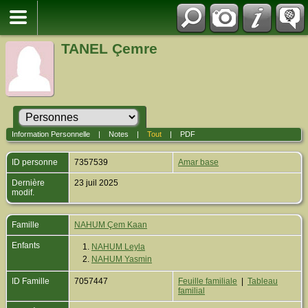
TANEL Çemre
Information Personnelle
|
Notes
|
Tout
|
PDF
ID personne
7357539
Amar base
Dernière
23 juil 2025
modif.
Famille
NAHUM Çem Kaan
Enfants
1.
NAHUM Leyla
2.
NAHUM Yasmin
ID Famille
7057447
Feuille familiale
|
Tableau
familial