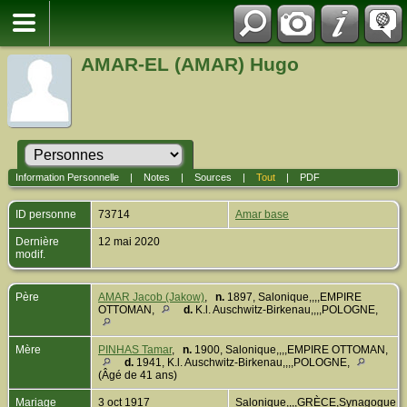
AMAR-EL (AMAR) Hugo
Information Personnelle
|
Notes
|
Sources
|
Tout
|
PDF
ID personne
73714
Amar base
Dernière
12 mai 2020
modif.
Père
AMAR Jacob (Jakow)
,
n.
1897, Salonique,,,,EMPIRE
OTTOMAN,
d.
K.l. Auschwitz-Birkenau,,,,POLOGNE,
Mère
PINHAS Tamar
,
n.
1900, Salonique,,,,EMPIRE OTTOMAN,
d.
1941, K.l. Auschwitz-Birkenau,,,,POLOGNE,
(Âgé de 41 ans)
Mariage
3 oct 1917
Salonique,,,,GRÈCE,Synagogue