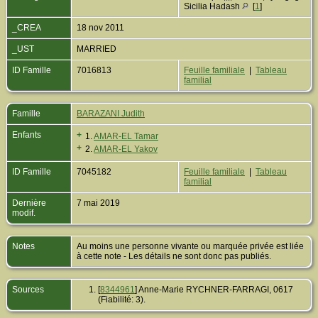
Sicilia Hadash
[
1
]
_CREA
18 nov 2011
_UST
MARRIED
ID Famille
7016813
Feuille familiale
|
Tableau
familial
Famille
BARAZANI Judith
Enfants
+
1.
AMAR-EL Tamar
+
2.
AMAR-EL Yakov
ID Famille
7045182
Feuille familiale
|
Tableau
familial
Dernière
7 mai 2019
modif.
Notes
Au moins une personne vivante ou marquée privée est liée
à cette note - Les détails ne sont donc pas publiés.
Sources
[
8344961
] Anne-Marie RYCHNER-FARRAGI, 0617
(Fiabilité: 3).