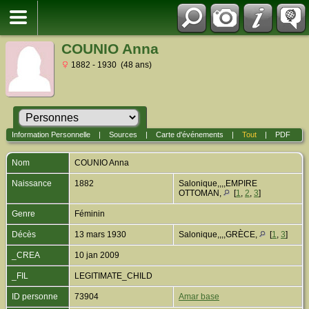
COUNIO Anna
1882 - 1930 (48 ans)
Information Personnelle
|
Sources
|
Carte d'événements
|
Tout
|
PDF
Nom
COUNIO
Anna
Naissance
1882
Salonique,,,,EMPIRE
OTTOMAN,
[
1
,
2
,
3
]
Genre
Féminin
Décès
13 mars 1930
Salonique,,,,GRÈCE,
[
1
,
3
]
_CREA
10 jan 2009
_FIL
LEGITIMATE_CHILD
ID personne
73904
Amar base