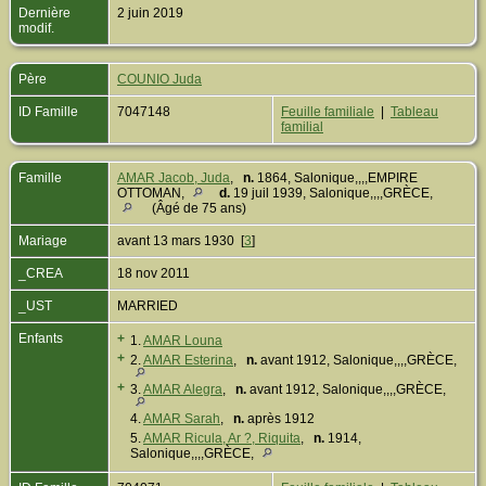
Dernière
2 juin 2019
modif.
Père
COUNIO Juda
ID Famille
7047148
Feuille familiale
|
Tableau
familial
Famille
AMAR Jacob, Juda
,
n.
1864, Salonique,,,,EMPIRE
OTTOMAN,
d.
19 juil 1939, Salonique,,,,GRÈCE,
(Âgé de 75 ans)
Mariage
avant 13 mars 1930 [
3
]
_CREA
18 nov 2011
_UST
MARRIED
Enfants
+
1.
AMAR Louna
+
2.
AMAR Esterina
,
n.
avant 1912, Salonique,,,,GRÈCE,
+
3.
AMAR Alegra
,
n.
avant 1912, Salonique,,,,GRÈCE,
4.
AMAR Sarah
,
n.
après 1912
5.
AMAR Ricula, Ar ?, Riquita
,
n.
1914,
Salonique,,,,GRÈCE,