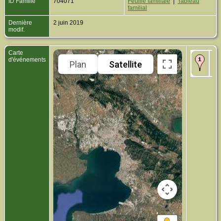
ID Famille
704071
Feuille familiale
|
Tableau
familial
Dernière
2 juin 2019
modif.
Carte
Dé
d'événements
Plan
Satellite
193
Sal