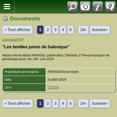
Documents
» Tout afficher
1
2
3
4
5
14»
Suivant»
...
Download PDF
"Les familles juives de Salonique"
Article d'Anne-Marie FARAGGI, publié dans "Généalo-J" Revue française de
généalogie juive, No.138 - juin 2019
Propriétaire de l'original
FARAGGI Anne-marie
Date
6 juillet 2019
Lié à
732029
» Tout afficher
1
2
3
4
5
14»
Suivant»
...