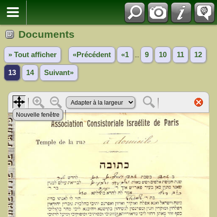
Documents
» Tout afficher
«Précédent
«1
9
10
11
12
...
13
14
Suivant»