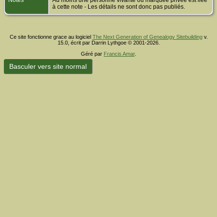
Notes
Au moins une personne vivante ou marquée privée est liée
à cette note - Les détails ne sont donc pas publiés.
Ce site fonctionne grace au logiciel
The Next Generation of Genealogy Sitebuilding
v.
15.0, écrit par Darrin Lythgoe © 2001-2026.
Géré par
Francis Amar
.
Basculer vers site normal