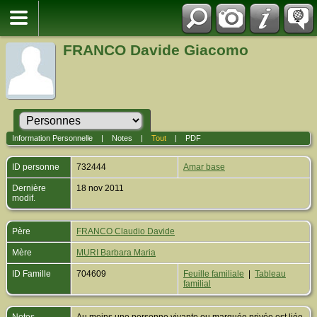
FRANCO Davide Giacomo
Information Personnelle
|
Notes
|
Tout
|
PDF
ID personne
732444
Amar base
Dernière
18 nov 2011
modif.
Père
FRANCO Claudio Davide
Mère
MURI Barbara Maria
ID Famille
704609
Feuille familiale
|
Tableau
familial