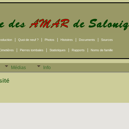
|
|
|
|
|
roduction
Quoi de neuf ?
Photos
Histoires
Documents
Sources
|
|
|
|
Cimetières
Pierres tombales
Statistiques
Rapports
Noms de famille
Médias
Info
sité