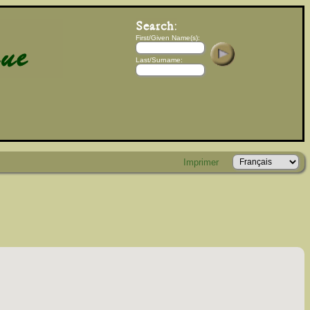
First/Given Name(s):
Last/Surname:
Imprimer