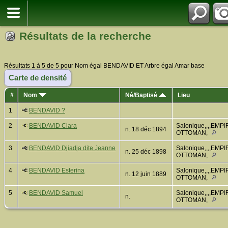
Résultats de la recherche
Résultats 1 à 5 de 5 pour Nom égal BENDAVID ET Arbre égal Amar base
Carte de densité
#
Nom
Né/Baptisé
Lieu
1
BENDAVID ?
2
BENDAVID Clara
Salonique,,,,EMPI
n. 18 déc 1894
OTTOMAN,
3
BENDAVID Djiadja dite Jeanne
Salonique,,,,EMPI
n. 25 déc 1898
OTTOMAN,
4
BENDAVID Esterina
Salonique,,,,EMPI
n. 12 juin 1889
OTTOMAN,
5
BENDAVID Samuel
Salonique,,,,EMPI
n.
OTTOMAN,