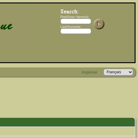
First/Given Name(s):
Last/Surname:
Imprimer