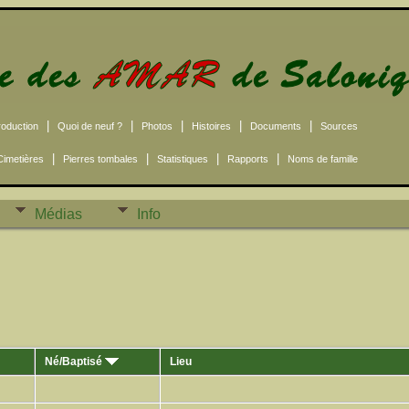
|
|
|
|
|
roduction
Quoi de neuf ?
Photos
Histoires
Documents
Sources
|
|
|
|
Cimetières
Pierres tombales
Statistiques
Rapports
Noms de famille
Médias
Info
Né/Baptisé
Lieu