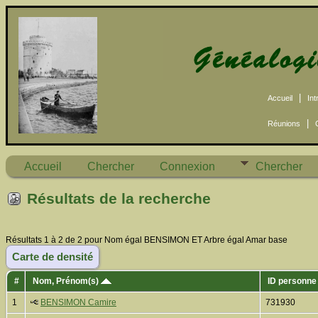
|
Accueil
Int
|
Réunions
Accueil
Chercher
Connexion
Chercher
Résultats de la recherche
Résultats 1 à 2 de 2 pour Nom égal BENSIMON ET Arbre égal Amar base
Carte de densité
#
Nom, Prénom(s)
ID personne
1
BENSIMON Camire
731930