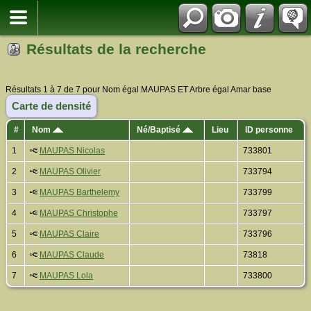
Résultats de la recherche
Résultats 1 à 7 de 7 pour Nom égal MAUPAS ET Arbre égal Amar base
Carte de densité
#
Nom
Né/Baptisé
Lieu
ID personne
1
MAUPAS Nicolas
733801
2
MAUPAS Olivier
733794
3
MAUPAS Barthelemy
733799
4
MAUPAS Christophe
733797
5
MAUPAS Claire
733796
6
MAUPAS Claude
73818
7
MAUPAS Lola
733800