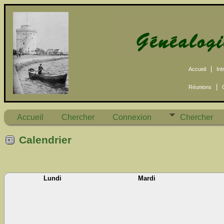
|
Accueil
Int
|
Réunions
Accueil
Chercher
Connexion
Chercher
Calendrier
Lundi
Mardi