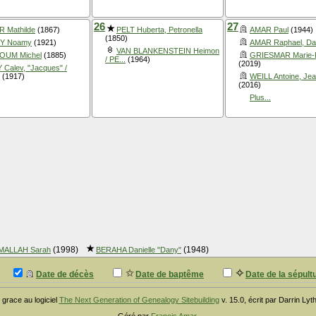
26
27
 Mathilde
(1867)
PELT Huberta, Petronella
AMAR Paul
(1944)
(1850)
Y Noamy
(1921)
AMAR Raphael, Da
VAN BLANKENSTEIN Heimon
OUM Michel
(1885)
GRIESMAR Marie-
/ PE...
(1964)
(2019)
 Calev, "Jacques" /
(1917)
WEILL Antoine, Jea
(2016)
Plus...
(1998)
(1948)
MALLAH Sarah
BERAHA Danielle "Dany"
Date de décès
Date de baptême
Date de la sépult
 grace au logiciel
The Next Generation of Genealogy Sitebuilding
v. 15.0, écrit par Darrin Ly