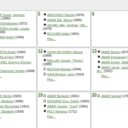
5
6
 David, Jacques,
ABASTADO Rachel
(1879)
n
(1890)
AMAR Elie, Moïse
(1865)
NA Mariette
(1872)
ASSAEL Aliki, Sunhula, "Alic...
ERA Josette, Louise,
(1879)
930)
BOUVIER Adèle
(1891)
MAN André
(1944)
Plus...
12
13
RON André
(1994)
(NOM INCONNU) Bessie
AMAR Buena
(187
(1909)
LA Flore
(2013)
AMAR Emmanuel
(
MALLAH Joseph, "Peppo"
AEL Estreya (Estréa)
AMAR Esther, Stell
(1889)
AMAR Jacob, Jack,
BAJONA Mariette
(1944)
 Salomone Virginio
(2008)
Ab...
(1911)
NAHUM Aron, Léon
(1910)
..
Plus...
Plus...
19
20
R Simha
(1920)
AMAR Benjamin
(2001)
AMAR Samuel
(179
 Adrianus
(1896)
MODIANO Eva, Esther
(1903)
AZ Benvenida
(1921)
AMAR Joseph, "José"
(1891)
 Elisabeth
(1834)
PELT Adrianus
(1711)
..
Plus...