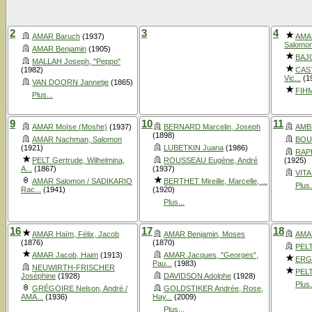
2
3
4
AMAR Baruch
(1937)
AMAR
Salomo
AMAR Benjamin
(1905)
BAJO
MALLAH Joseph, "Peppo"
(1982)
CAST
Vic...
(1
VAN DOORN Jannetje
(1865)
FIH
Plus...
9
10
11
AMAR Moïse (Moshe)
(1937)
BERNARD Marcelin, Joseph
AMB
(1898)
AMAR Nachman, Salomon
BOUR
(1921)
LUBETKIN Juana
(1986)
RAPH
PELT Gertrude, Wilhelmina,
ROUSSEAU Eugène, André
(1925)
A...
(1867)
(1937)
VITA
AMAR Salomon / SADIKARIO
BERTHET Mireille, Marcelle, ...
Plus.
Rac...
(1941)
(1920)
Plus...
16
17
18
AMAR Haïm, Félix, Jacob
AMAR Benjamin, Moses
AMA
(1876)
(1870)
PELT
AMAR Jacob, Haim
(1913)
AMAR Jacques, "Georges",
ERG
Pau...
(1983)
NEUWIRTH-FRISCHER
PELT
Joséphine
(1928)
DAVIDSON Adolphe
(1928)
Plus.
GRÉGOIRE Nelson, André /
GOLDSTIKER Andrée, Rose,
AMA...
(1936)
Hay...
(2009)
Plus...