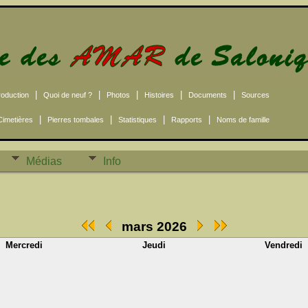
|
|
|
|
|
roduction
Quoi de neuf ?
Photos
Histoires
Documents
Sources
|
|
|
|
Cimetières
Pierres tombales
Statistiques
Rapports
Noms de famille
Médias
Info
mars 2026
Mercredi
Jeudi
Vendredi