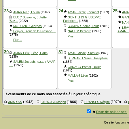
23
24
25
AMAR Alice, Louna
(1967)
AMAR Pierre, Clément
(1959)
AMAR
BLOC Suzanne, Juliette,
GENTILI DI GIUSEPPE
GAN
"Suz...
(2022)
Federico...
(1868)
NAH
MODIANO Georges
(1913)
BOMPAR Pierre, Louis
(2019)
LEVY
Ecuyer, Sieur de la Fresnée ...
NAHUM Bernard
(1995)
AMAR...
(1775)
Plus...
Plus...
30
31
AMAR Félix, Léon, Haïm
AMAR Mihael, Samuel
(1940)
(1938)
BERNARD Marie, Joséphine
SALEM Joseph, Isaac / AMAR
(1884)
E...
(1922)
CARACO Esther, Daisy
(1915)
MALLAH Léon
(1902)
Plus...
événements de ce mois non associés à un jour spécifique
(1943)
(1866)
(1979)
AMAR Sol
FARAGGI Joseph
FRANSES Régine
Date de naissance
Ce site fonctionne