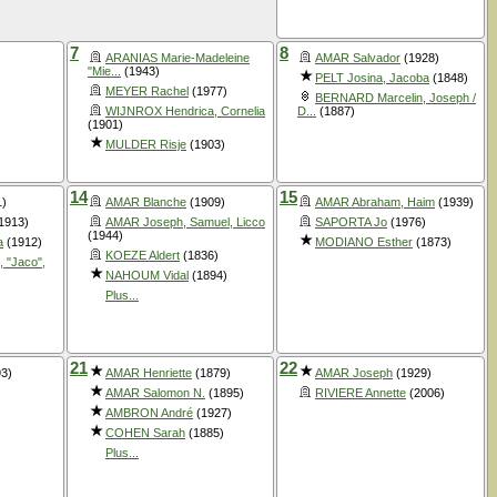
7
8
ARANIAS Marie-Madeleine
AMAR Salvador
(1928)
"Mie...
(1943)
PELT Josina, Jacoba
(1848)
MEYER Rachel
(1977)
BERNARD Marcelin, Joseph /
WIJNROX Hendrica, Cornelia
D...
(1887)
(1901)
MULDER Risje
(1903)
14
15
1)
AMAR Blanche
(1909)
AMAR Abraham, Haim
(1939)
1913)
AMAR Joseph, Samuel, Licco
SAPORTA Jo
(1976)
(1944)
a
(1912)
MODIANO Esther
(1873)
KOEZE Aldert
(1836)
 "Jaco",
NAHOUM Vidal
(1894)
Plus...
21
22
3)
AMAR Henriette
(1879)
AMAR Joseph
(1929)
AMAR Salomon N.
(1895)
RIVIERE Annette
(2006)
AMBRON André
(1927)
COHEN Sarah
(1885)
Plus...