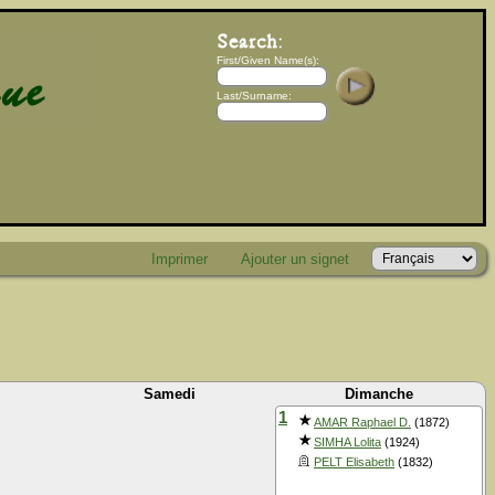
First/Given Name(s):
Last/Surname:
Imprimer
Ajouter un signet
Samedi
Dimanche
1
AMAR Raphael D.
(1872)
SIMHA Lolita
(1924)
PELT Elisabeth
(1832)