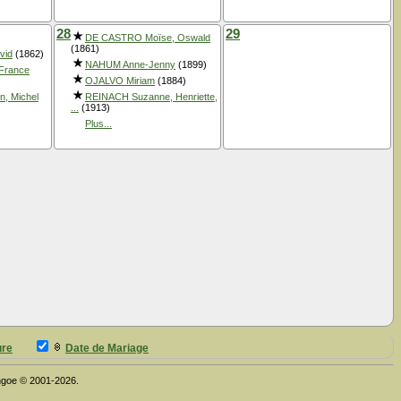
28
29
DE CASTRO Moïse, Oswald
(1861)
vid
(1862)
NAHUM Anne-Jenny
(1899)
France
OJALVO Miriam
(1884)
n, Michel
REINACH Suzanne, Henriette,
...
(1913)
Plus...
ure
Date de Mariage
thgoe © 2001-2026.