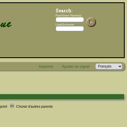
First/Given Name(s):
Last/Surname:
Imprimer
Ajouter un signet
njoint
Choisir d'autres parents