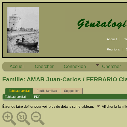
|
Accueil
Int
|
Réunions
Accueil
Chercher
Connexion
Chercher
Famille: AMAR Juan-Carlos / FERRARIO Cla
Tableau familial
Feuille familiale
Suggestion
Tableau familial
|
PDF
Étirer ou faire défiler pour voir plus de détails sur le tableau.
Afficher la famil