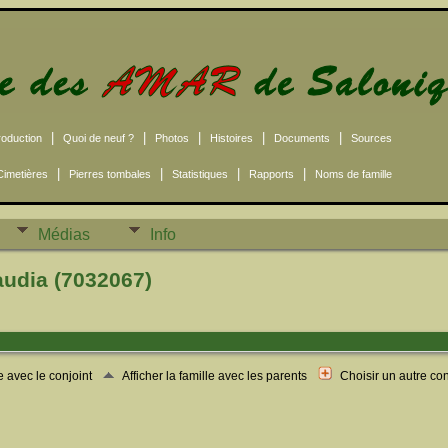
|
|
|
|
|
roduction
Quoi de neuf ?
Photos
Histoires
Documents
Sources
|
|
|
|
Cimetières
Pierres tombales
Statistiques
Rapports
Noms de famille
Médias
Info
udia (7032067)
le avec le conjoint
Afficher la famille avec les parents
Choisir un autre co