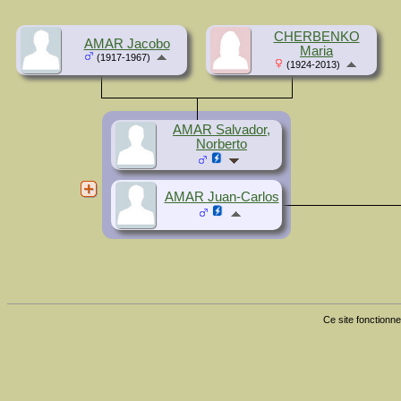
CHERBENKO
AMAR Jacobo
Maria
(1917-1967)
(1924-2013)
AMAR Salvador,
Norberto
AMAR Juan-Carlos
Ce site fonctionne