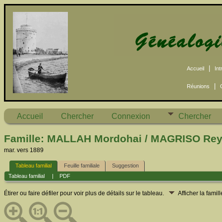
|
Accueil
Int
|
Réunions
Accueil
Chercher
Connexion
Chercher
Famille: MALLAH Mordohai / MAGRISO Rey
mar. vers 1889
Tableau familial
Feuille familiale
Suggestion
Tableau familial
|
PDF
Étirer ou faire défiler pour voir plus de détails sur le tableau.
Afficher la famil