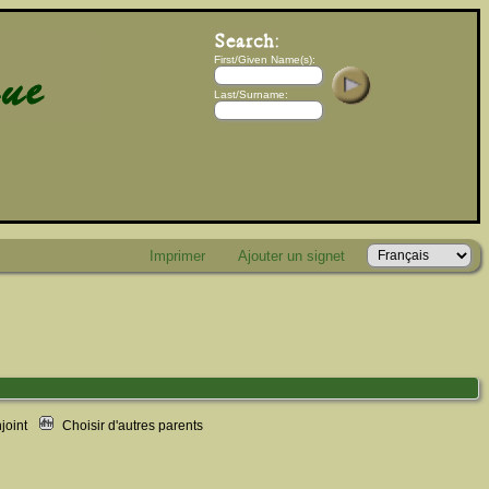
First/Given Name(s):
Last/Surname:
Imprimer
Ajouter un signet
njoint
Choisir d'autres parents