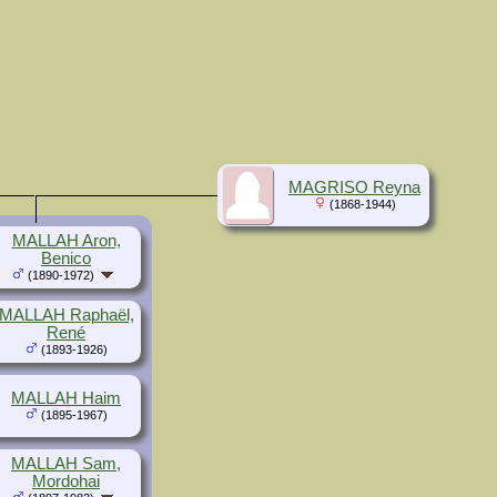
MAGRISO Reyna
(1868-1944)
MALLAH Aron,
Benico
(1890-1972)
MALLAH Raphaël,
René
(1893-1926)
MALLAH Haim
(1895-1967)
MALLAH Sam,
Mordohai