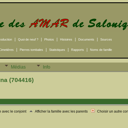
|
|
|
|
|
roduction
Quoi de neuf ?
Photos
Histoires
Documents
Sources
|
|
|
|
Cimetières
Pierres tombales
Statistiques
Rapports
Noms de famille
Médias
Info
na (704416)
le avec le conjoint
Afficher la famille avec les parents
Choisir un autre co