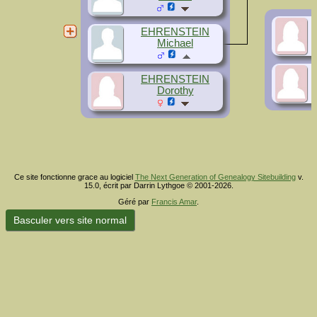
EHRENSTEIN
Michael
EHRENSTEIN
Dorothy
Ce site fonctionne grace au logiciel
The Next Generation of Genealogy Sitebuilding
v.
15.0, écrit par Darrin Lythgoe © 2001-2026.
Géré par
Francis Amar
.
Basculer vers site normal