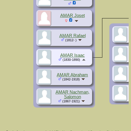
AMAR Joset
AMAR Rafael
(1812- )
AMAR Isaac
(1830-1890)
AMAR Abraham
(1842-1918)
AMAR Nachman,
Salomon
(1867-1921)