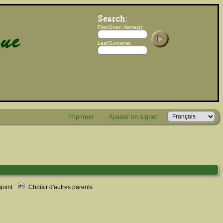
First/Given Name(s):
Last/Surname:
Imprimer
Ajouter un signet
njoint
Choisir d'autres parents