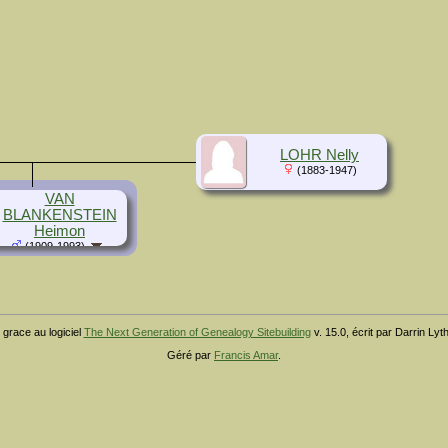
LOHR Nelly
(1883-1947)
VAN
BLANKENSTEIN
Heimon
(1909-1993)
 grace au logiciel
The Next Generation of Genealogy Sitebuilding
v. 15.0, écrit par Darrin Ly
Géré par
Francis Amar
.