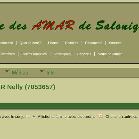
|
|
|
|
|
roduction
Quoi de neuf ?
Photos
Histoires
Documents
Sources
|
|
|
|
Cimetières
Pierres tombales
Statistiques
Rapports
Noms de famille
Médias
Info
 Nelly (7053657)
le avec le conjoint
Afficher la famille avec les parents
Choisir un autre co