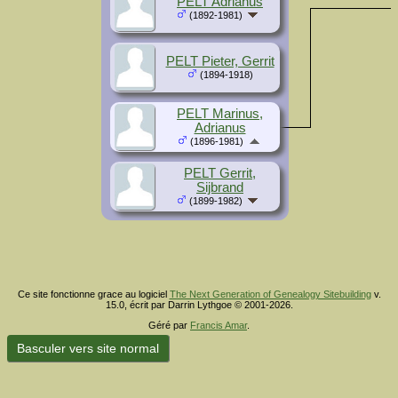
PELT Adrianus
(1892-1981)
PELT Pieter, Gerrit
(1894-1918)
PELT Marinus,
Adrianus
(1896-1981)
PELT Gerrit,
Sijbrand
(1899-1982)
Ce site fonctionne grace au logiciel
The Next Generation of Genealogy Sitebuilding
v.
15.0, écrit par Darrin Lythgoe © 2001-2026.
Géré par
Francis Amar
.
Basculer vers site normal