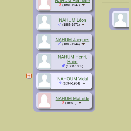
NAHUM Henriette
(1881-1947)
NAHUM Léon
(1883-1971)
NAHUM Jacques
(1885-1944)
NAHUM Henri,
Haim
(1888-1965)
NAHOUM Vidal
(1894-1984)
NAHUM Mathilde
(1897- )