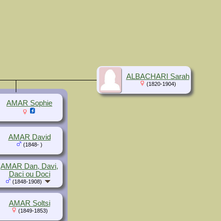
ALBACHARI Sarah
(1820-1904)
AMAR Sophie
AMAR David
(1848- )
AMAR Dan, Davi,
Daci ou Doci
(1848-1908)
AMAR Soltsi
(1849-1853)