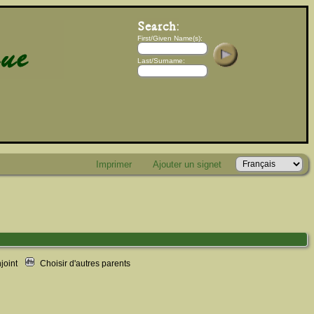
First/Given Name(s):
Last/Surname:
Imprimer
Ajouter un signet
njoint
Choisir d'autres parents