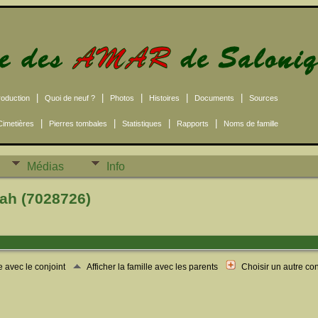
|
|
|
|
|
roduction
Quoi de neuf ?
Photos
Histoires
Documents
Sources
|
|
|
|
Cimetières
Pierres tombales
Statistiques
Rapports
Noms de famille
Médias
Info
ah (7028726)
le avec le conjoint
Afficher la famille avec les parents
Choisir un autre co