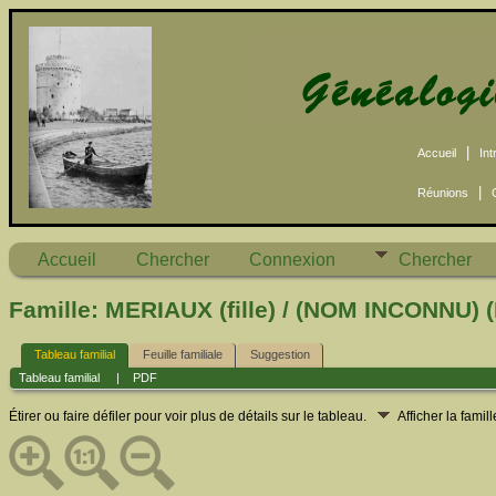
|
Accueil
Int
|
Réunions
Accueil
Chercher
Connexion
Chercher
Famille: MERIAUX (fille) / (NOM INCONNU) 
Tableau familial
Feuille familiale
Suggestion
Tableau familial
|
PDF
Étirer ou faire défiler pour voir plus de détails sur le tableau.
Afficher la famil