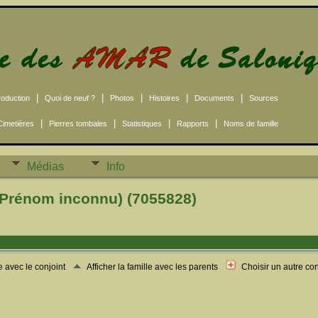
|
|
|
|
|
roduction
Quoi de neuf ?
Photos
Histoires
Documents
Sources
|
|
|
|
Cimetières
Pierres tombales
Statistiques
Rapports
Noms de famille
Médias
Info
(Prénom inconnu) (7055828)
le avec le conjoint
Afficher la famille avec les parents
Choisir un autre co