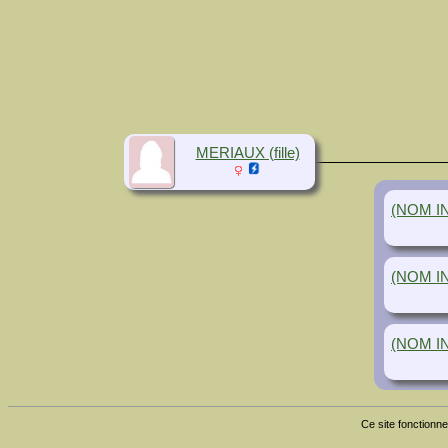
MERIAUX (fille)
(NOM IN
(NOM IN
(NOM IN
Ce site fonctionne