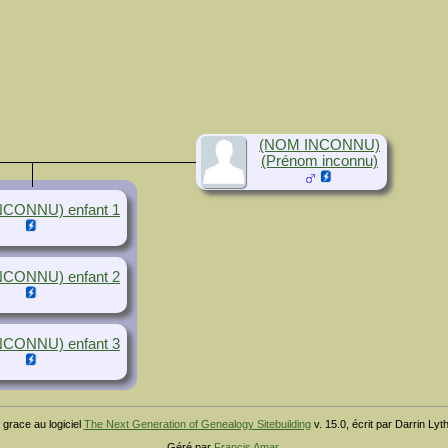
(NOM INCONNU)
(Prénom inconnu)
CONNU) enfant 1
CONNU) enfant 2
CONNU) enfant 3
 grace au logiciel
The Next Generation of Genealogy Sitebuilding
v. 15.0, écrit par Darrin Ly
Géré par
Francis Amar
.