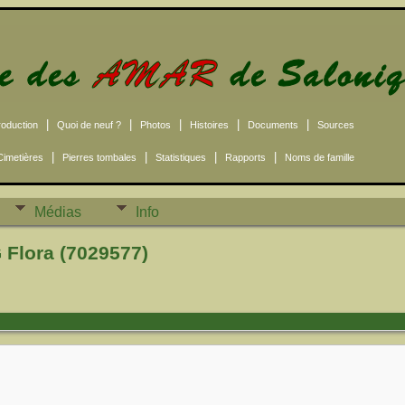
|
|
|
|
|
roduction
Quoi de neuf ?
Photos
Histoires
Documents
Sources
|
|
|
|
Cimetières
Pierres tombales
Statistiques
Rapports
Noms de famille
Médias
Info
Flora (7029577)