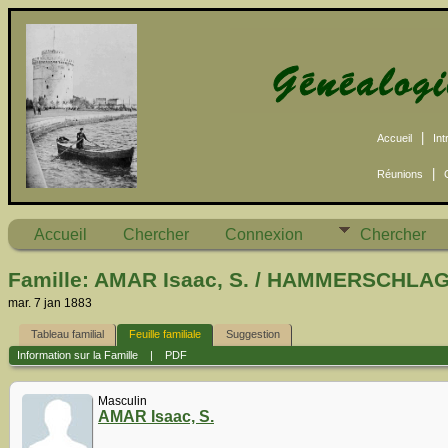
|
Accueil
Int
|
Réunions
Accueil
Chercher
Connexion
Chercher
Famille: AMAR Isaac, S. / HAMMERSCHLAG 
mar. 7 jan 1883
Tableau familial
Feuille familiale
Suggestion
Information sur la Famille
|
PDF
Masculin
AMAR Isaac, S.