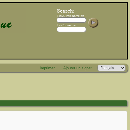
First/Given Name(s):
Last/Surname:
Imprimer
Ajouter un signet