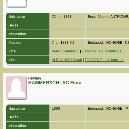
Naissance
22 juin 1851
Becs,,,Vienne,AUTRICHE
Décès
Inhumation
Mariage
7 jan 1883 [
1
]
Budapest,,,,HONGRIE, [
1
Père
AMAR Samuel D.
|
7028726 Feuille familiale
Mère
ALBACHARI Sarah
|
7028726 Feuille familiale
Féminin
HAMMERSCHLAG Flora
Naissance
1860
Budapest,,,,HONGRIE,
Décès
Inhumation