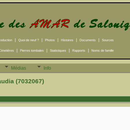
|
|
|
|
|
roduction
Quoi de neuf ?
Photos
Histoires
Documents
Sources
|
|
|
|
Cimetières
Pierres tombales
Statistiques
Rapports
Noms de famille
Médias
Info
udia (7032067)