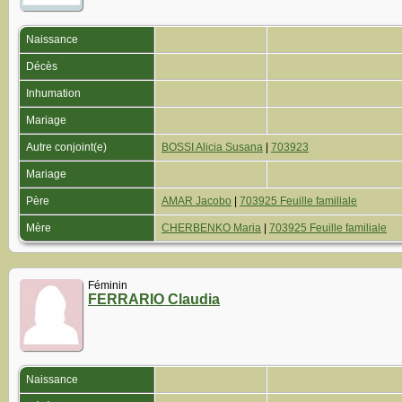
Naissance
Décès
Inhumation
Mariage
Autre conjoint(e)
BOSSI Alicia Susana
|
703923
Mariage
Père
AMAR Jacobo
|
703925 Feuille familiale
Mère
CHERBENKO Maria
|
703925 Feuille familiale
Féminin
FERRARIO Claudia
Naissance