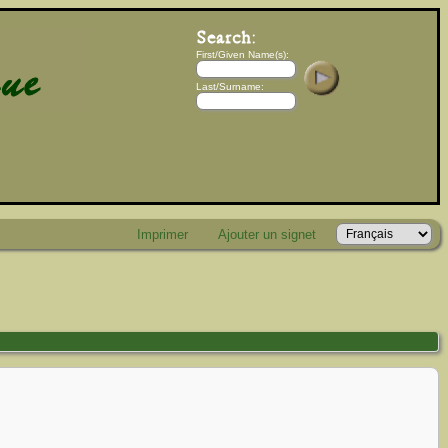
First/Given Name(s):
Last/Surname:
Imprimer
Ajouter un signet