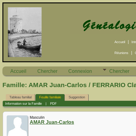
|
Accueil
Int
|
Réunions
Accueil
Chercher
Connexion
Chercher
Famille: AMAR Juan-Carlos / FERRARIO Cla
Tableau familial
Feuille familiale
Suggestion
Information sur la Famille
|
PDF
Masculin
AMAR Juan-Carlos