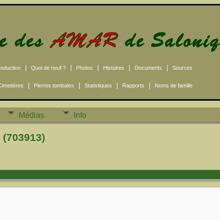
|
|
|
|
|
roduction
Quoi de neuf ?
Photos
Histoires
Documents
Sources
|
|
|
|
Cimetières
Pierres tombales
Statistiques
Rapports
Noms de famille
Médias
Info
 (703913)