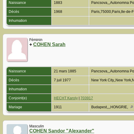
Naissance
1883
Pancsova,,,Autonomna Po
Décès
1968
Paris,75000,Paris,Ile-de
Inhumation
Féminin
+
COHEN Sarah
Naissance
21 mars 1885
Pancsova,,,Autonomna Po
Décès
7 juil 1977
New York City,,New York
Inhumation
Conjoint(e)
HECHT Karoly
|
703917
Mariage
1911
Budapest,,,,HONGRIE,
Masculin
COHEN Sandor "Alexander"