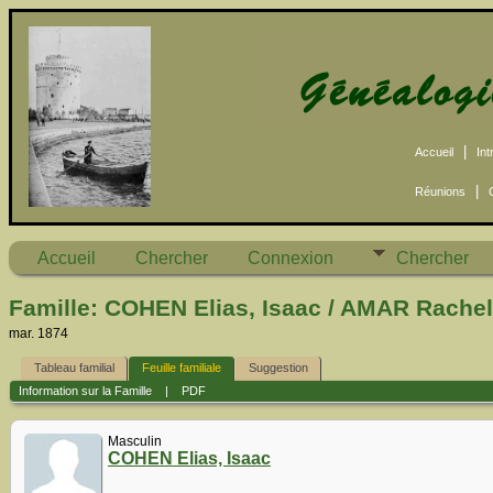
|
Accueil
Int
|
Réunions
Accueil
Chercher
Connexion
Chercher
Famille: COHEN Elias, Isaac / AMAR Rachel
mar. 1874
Tableau familial
Feuille familiale
Suggestion
Information sur la Famille
|
PDF
Masculin
COHEN Elias, Isaac