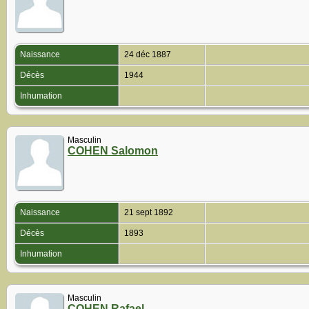
Naissance
24 déc 1887
Décès
1944
Inhumation
Masculin
COHEN Salomon
Naissance
21 sept 1892
Décès
1893
Inhumation
Masculin
COHEN Rafael