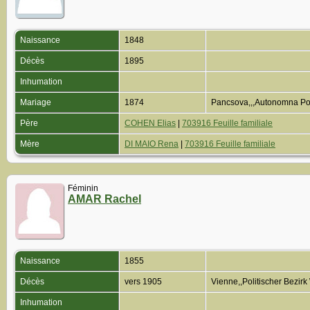
Naissance
1848
Décès
1895
Inhumation
Mariage
1874
Pancsova,,,Autonomna Po
Père
COHEN Elias
|
703916 Feuille familiale
Mère
DI MAIO Rena
|
703916 Feuille familiale
Féminin
AMAR Rachel
Naissance
1855
Décès
vers 1905
Vienne,,Politischer Bezir
Inhumation