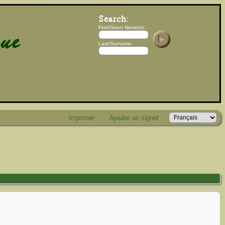
First/Given Name(s):
Last/Surname:
Imprimer
Ajouter un signet