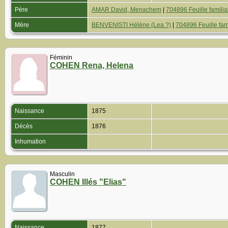
Père
AMAR David, Menachem
|
704896 Feuille familia
Mère
BENVENISTI Hélène (Lea ?)
|
704896 Feuille fam
Féminin
COHEN Rena, Helena
Naissance
1875
Décès
1876
Inhumation
Masculin
COHEN Illés "Elias"
Naissance
1877