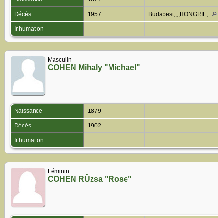
Décès
1957
Budapest,,,,HONGRIE,
Inhumation
Masculin
COHEN Mihaly "Michael"
Naissance
1879
Décès
1902
Inhumation
Féminin
COHEN RÛzsa "Rose"