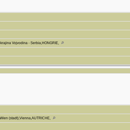
krajina Vojvodina - Serbia,HONGRIE,
k Wien (stadt),Vienna,AUTRICHE,