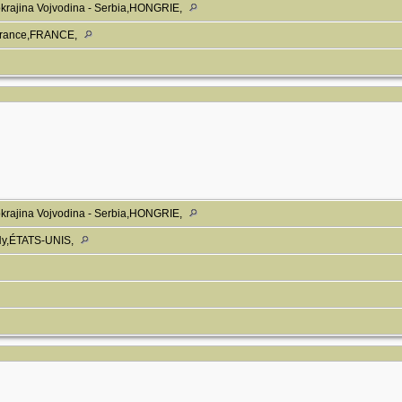
krajina Vojvodina - Serbia,HONGRIE,
-France,FRANCE,
krajina Vojvodina - Serbia,HONGRIE,
,Ny,ÉTATS-UNIS,