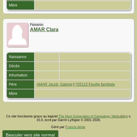
Mère
Féminin
AMAR Clara
Naissance
Décès
Inhumation
Père
AMAR Jacob, Gabriel
|
705115 Feuille familiale
Mère
Ce site fonctionne grace au logiciel
The Next Generation of Genealogy Sitebuilding
v.
15.0, écrit par Darrin Lythgoe © 2001-2026.
Géré par
Francis Amar
.
Basculer vers site normal