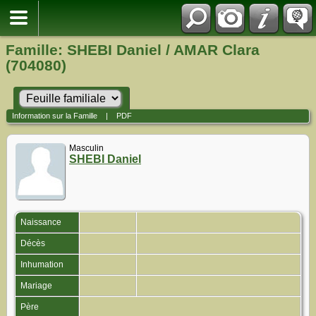
Famille: SHEBI Daniel / AMAR Clara
(704080)
Information sur la Famille
|
PDF
Masculin
SHEBI Daniel
Naissance
Décès
Inhumation
Mariage
Père