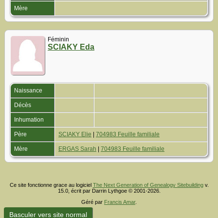
Mère
Féminin
SCIAKY Eda
Naissance
Décès
Inhumation
Père
SCIAKY Elie
|
704983 Feuille familiale
Mère
ERGAS Sarah
|
704983 Feuille familiale
Ce site fonctionne grace au logiciel
The Next Generation of Genealogy Sitebuilding
v.
15.0, écrit par Darrin Lythgoe © 2001-2026.
Géré par
Francis Amar
.
Basculer vers site normal