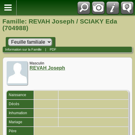
Famille: REVAH Joseph / SCIAKY Eda
(704988)
Information sur la Famille
|
PDF
Masculin
REVAH Joseph
Naissance
Décès
Inhumation
Mariage
Père