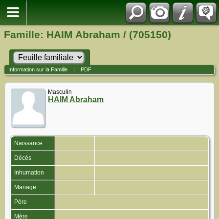
Famille: HAIM Abraham / (705150)
Information sur la Famille
|
PDF
Masculin
HAIM Abraham
Naissance
Décès
Inhumation
Mariage
Père
Mère