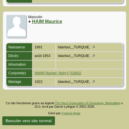
Masculin
+
HAIM Maurice
Naissance
1891
Istanbul,,,,TURQUIE,
Décès
août 1953
Istanbul,,,,TURQUIE,
Inhumation
Conjoint(e)
AMAR Rachel, Nelly
|
703832
Mariage
1922
Istanbul,,,,TURQUIE,
Ce site fonctionne grace au logiciel
The Next Generation of Genealogy Sitebuilding
v.
15.0, écrit par Darrin Lythgoe © 2001-2026.
Géré par
Francis Amar
.
Basculer vers site normal