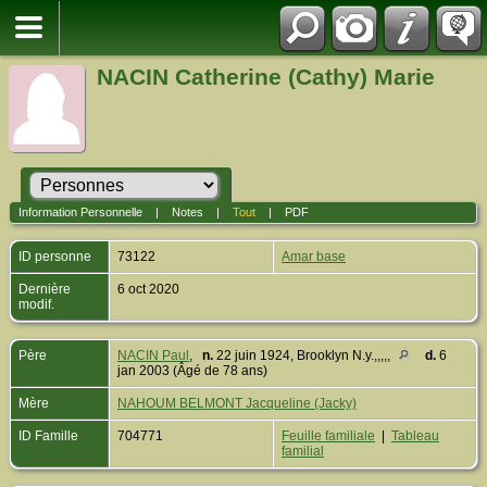
NACIN Catherine (Cathy) Marie
Information Personnelle
|
Notes
|
Tout
|
PDF
ID personne
73122
Amar base
Dernière
6 oct 2020
modif.
Père
NACIN Paul
,
n.
22 juin 1924, Brooklyn N.y.,,,,,
d.
6
jan 2003 (Âgé de 78 ans)
Mère
NAHOUM BELMONT Jacqueline (Jacky)
ID Famille
704771
Feuille familiale
|
Tableau
familial