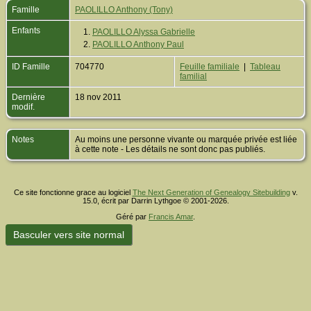
Famille
PAOLILLO Anthony (Tony)
Enfants
1.
PAOLILLO Alyssa Gabrielle
2.
PAOLILLO Anthony Paul
ID Famille
704770
Feuille familiale
|
Tableau
familial
Dernière
18 nov 2011
modif.
Notes
Au moins une personne vivante ou marquée privée est liée
à cette note - Les détails ne sont donc pas publiés.
Ce site fonctionne grace au logiciel
The Next Generation of Genealogy Sitebuilding
v.
15.0, écrit par Darrin Lythgoe © 2001-2026.
Géré par
Francis Amar
.
Basculer vers site normal