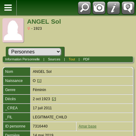
ANGEL Sol
- 1923
Information Personnelle
|
Sources
|
Tout
|
PDF
Nom
ANGEL
Sol
Naissance
O [
1
]
Genre
Féminin
Décès
2 oct 1923 [
2
]
_CREA
17 juil 2011
_FIL
LEGITIMATE_CHILD
ID personne
7316440
Amar base
Dernière
14 mai 2019