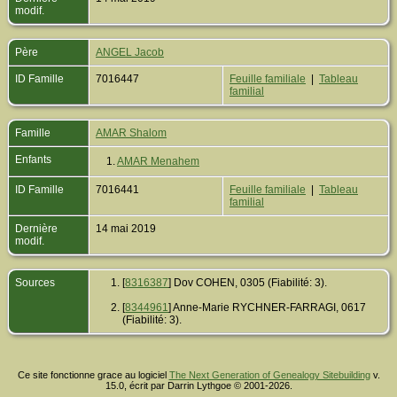
modif.
Père
ANGEL Jacob
ID Famille
7016447
Feuille familiale
|
Tableau
familial
Famille
AMAR Shalom
Enfants
1.
AMAR Menahem
ID Famille
7016441
Feuille familiale
|
Tableau
familial
Dernière
14 mai 2019
modif.
Sources
[
8316387
] Dov COHEN, 0305 (Fiabilité: 3).
[
8344961
] Anne-Marie RYCHNER-FARRAGI, 0617
(Fiabilité: 3).
Ce site fonctionne grace au logiciel
The Next Generation of Genealogy Sitebuilding
v.
15.0, écrit par Darrin Lythgoe © 2001-2026.